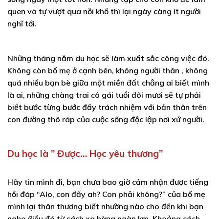
quen và tự vượt qua nỗi khổ thì lại ngày càng ít người
nghĩ tới.
Những tháng năm du học sẽ làm xuất sắc công việc đó.
Không còn bố mẹ ở cạnh bên, không người thân , không
quá nhiều bạn bè giữa một miền đất chẳng ai biết mình
là ai, những chàng trai cô gái tuổi đôi mươi sẽ tự phải
biết bước từng bước đầy trách nhiệm với bản thân trên
con đường thô ráp của cuộc sống độc lập nơi xứ người.
Du học là ” Được… Học yêu thương”
Hãy tin mình đi, bạn chưa bao giờ cảm nhận được tiếng
hồi đáp “Alo, con đấy ah? Con phải không?” của bố mẹ
mình lại thân thương biết nhường nào cho đến khi bạn
nghe điều đó từ cách xa hàng ngàn km. Khoảng cách