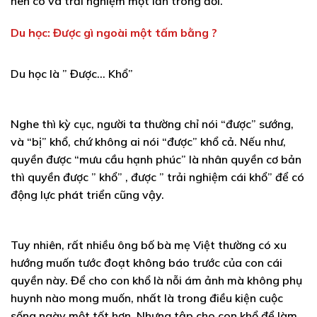
nên có và trải nghiệm một lần trong đời.
Du học: Được gì ngoài một tấm bằng ?
Du học là ” Được… Khổ”
Nghe thì kỳ cục, người ta thường chỉ nói “được” sướng,
và “bị” khổ, chứ không ai nói “được” khổ cả. Nếu như,
quyền được “mưu cầu hạnh phúc” là nhân quyền cơ bản
thì quyền được ” khổ” , được ” trải nghiệm cái khổ” để có
động lực phát triển cũng vậy.
Tuy nhiên, rất nhiều ông bố bà mẹ Việt thường có xu
hướng muốn tước đoạt không báo trước của con cái
quyền này. Để cho con khổ là nỗi ám ảnh mà không phụ
huynh nào mong muốn, nhất là trong điều kiện cuộc
sống ngày một tốt hơn. Nhưng tập cho con khổ để làm