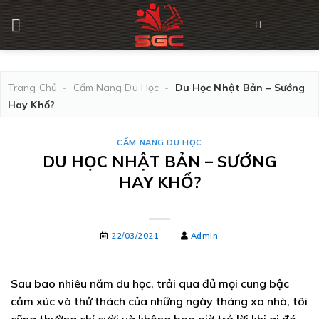
Skip
to
content
Trang Chủ
-
Cẩm Nang Du Học
-
Du Học Nhật Bản – Sướng
Hay Khổ?
CẨM NANG DU HỌC
DU HỌC NHẬT BẢN – SƯỚNG
HAY KHỔ?
22/03/2021
Admin
Sau bao nhiêu năm du học, trải qua đủ mọi cung bậc
cảm xúc và thử thách của những ngày tháng xa nhà, tôi
cũng thường chỉ cười và không bao giờ trả lời khi ai đó