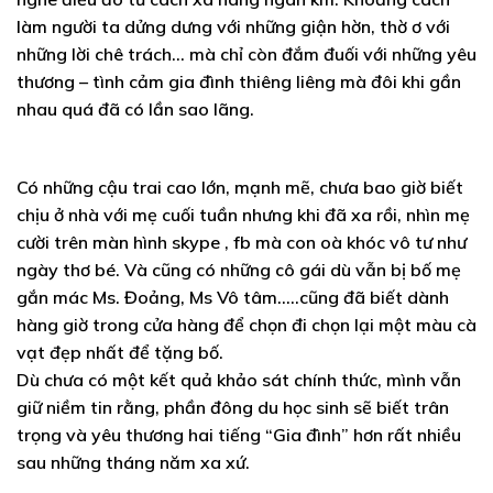
làm người ta dửng dưng với những giận hờn, thờ ơ với
những lời chê trách… mà chỉ còn đắm đuối với những yêu
thương – tình cảm gia đình thiêng liêng mà đôi khi gần
nhau quá đã có lần sao lãng.
Có những cậu trai cao lớn, mạnh mẽ, chưa bao giờ biết
chịu ở nhà với mẹ cuối tuần nhưng khi đã xa rồi, nhìn mẹ
cười trên màn hình skype , fb mà con oà khóc vô tư như
ngày thơ bé. Và cũng có những cô gái dù vẫn bị bố mẹ
gắn mác Ms. Đoảng, Ms Vô tâm…..cũng đã biết dành
hàng giờ trong cửa hàng để chọn đi chọn lại một màu cà
vạt đẹp nhất để tặng bố.
Dù chưa có một kết quả khảo sát chính thức, mình vẫn
giữ niềm tin rằng, phần đông du học sinh sẽ biết trân
trọng và yêu thương hai tiếng “Gia đình” hơn rất nhiều
sau những tháng năm xa xứ.