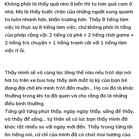
Không phải là thấy quả nho ở bển thì to hơn quả cam ở
nhà. Mà là thấy bước chân của những người xung quanh
ta luôn nhanh hơn, khẩn trương hơn. Thấy 8 tiếng làm
việc là thực sự 8 tiếng làm việc, chứ không phải là tổng
của phép cộng vội: 2 tiếng cà phê + 2 tiếng chơi game +
2 tiếng trò chuyện + 1 tiếng tranh cãi với 1 tiếng làm
việc ít ỏi.
Thấy mình sẽ vô cùng lạc lõng thế nào nếu trót dại nói
hơi to trên xe bus hay thấy ánh mắt lạ kỳ của bạn bè
đang đợi chờ khi mình trót đến muộn… Họ coi đó là khác
thường trong khi ta đã quen và cho rằng đó là những
điều bình thường.
Từng giờ từng phút thấy, ngày ngày thấy, sống để thấy,
và thấy để sống… tự thân sẽ có lúc bạn thấy mình đã
khác rất nhiều so với ngày mới đến. Thấy trong từng lời
ăn tiếng nói, cử chỉ của mình đã có chút mùi hương của