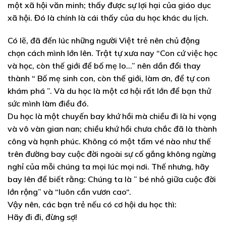
một xã hội văn minh; thấy được sự lợi hại của giáo dục
xã hội. Đó là chính là cái thấy của du học khác du lịch.
Có lẽ, đã đến lúc những người Việt trẻ nên chủ động
chọn cách mình lớn lên. Trật tự xưa nay “Con cứ việc học
và học, còn thế giới để bố mẹ lo…” nên dần đổi thay
thành “ Bố mẹ sinh con, còn thế giới, làm ơn, để tự con
khám phá ”. Và du học là một cơ hội rất lớn để bạn thử
sức mình làm điều đó.
Du học là một chuyến bay khứ hồi mà chiều đi là hi vọng
và vô vàn gian nan; chiều khứ hồi chưa chắc đã là thành
công và hạnh phúc. Không có một tấm vé nào như thế
trên đường bay cuộc đời ngoài sự cố gắng không ngừng
nghỉ của mỗi chúng ta mọi lúc mọi nơi. Thế nhưng, hãy
bay lên để biết rằng: Chúng ta là ” bé nhỏ giữa cuộc đời
lớn rộng” và “luôn cần vươn cao“.
Vậy nên, các bạn trẻ nếu có cơ hội du học thì:
Hãy đi đi, đừng sợ!