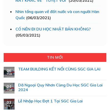
RẤT KHÁC VỀ “ TUYỆT VỜI”
(20/03/2021)
Nhìn tổng quan về đất nước và con người Hàn
Quốc
(06/03/2021)
CÓ NÊN ĐI DU HỌC NHẬT BẢN KHÔNG?
(05/03/2021)
TIN MỚI
TEAM BUILDING KẾT NỐI CÙNG SGC GIA LAI
06
Th8
Dã Ngoại Quy Nhơn Cùng Du Học SGC Gia Lai
04
2024
Th8
Lễ Nhập Học Đợt 1 Tại SGC Gia Lai
03
Th7