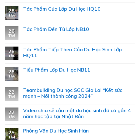
Tác Phẩm Của Lớp Du Học HQ10
28
Th6
Tác Phẩm Đến Từ Lớp NB10
28
Th6
Tác Phẩm Tiếp Theo Của Du Học Sinh Lớp
28
HQ11
Th6
Tiểu Phẩm Lớp Du Học NB11
28
Th6
Teambuilding Du học SGC Gia Lai “Kết sức
22
mạnh – Nối thành công 2024”
Th6
Video chia sẻ của một du học sinh đã có gần 4
22
năm học tập tại Nhật Bản
Th5
Phỏng Vấn Du Học Sinh Hàn
25
Th4