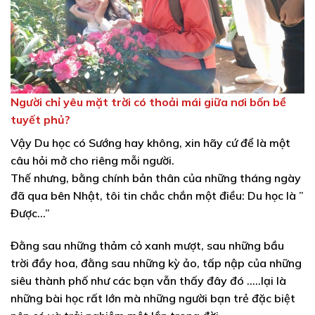
Người chỉ yêu mặt trời có thoải mái giữa nơi bốn bề
tuyết phủ?
Vậy Du học có Sướng hay không, xin hãy cứ để là một
câu hỏi mở cho riêng mỗi người.
Thế nhưng, bằng chính bản thân của những tháng ngày
đã qua bên Nhật, tôi tin chắc chắn một điều: Du học là ”
Được…”
Đằng sau những thảm cỏ xanh mượt, sau những bầu
trời đầy hoa, đằng sau những kỳ ảo, tấp nập của những
siêu thành phố như các bạn vẫn thấy đây đó …..lại là
những bài học rất lớn mà những người bạn trẻ đặc biệt