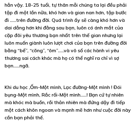
hẳn vậy. 18-25 tuổi, tự thân mỗi chúng ta lại đều phải
tập đi một lần nữa, khó hơn và gian nan hơn, tập bước
đi …..trên đường đời. Quá trình ấy sẽ càng khó hơn và
dai dẳng hơn khi đằng sau bạn, luôn có ánh mắt của
cặp đôi yêu thương bạn nhất trên thế gian nhưng lại
luôn muốn giành luôn lượt chơi của bạn trên đường đời
bằng “bế”, “cõng”, “ôm”…..và vô số các hành vi yêu
thương sai cách khác mà họ có thể nghĩ ra chỉ vì sợ
bạn…..ngã.
Khi du học ,Ốm-Một mình, Lạc đường-Một mình ! Đói
bụng-Một mình, Rắc rối-Một mình…..! Bạn cứ tự nhiên
mà khóc mà buồn, rồi thản nhiên mà đứng dậy đi tiếp
một cách khôn ngoan và mạnh mẽ hơn như cuộc đời này
cần bạn phải thế.