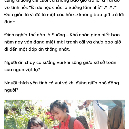
vô tình hỏi: “Đi du học chắc là Sướng lắm nhỉ?” :* :* :*
Đơn giản là vì đó là một câu hỏi sẽ không bao giờ trả lời
được.
Định nghĩa thế nào là Sướng – Khổ nhân gian biết bao
năm nay vẫn đang miệt mài tranh cãi và chưa bao giờ
đi đến một đáp án thống nhất.
Người ăn chay có sướng vui khi sống giữa xứ sở toàn
của ngon vật lạ?
Người thích yên tĩnh có vui vẻ khi đứng giữa phố đông
người?