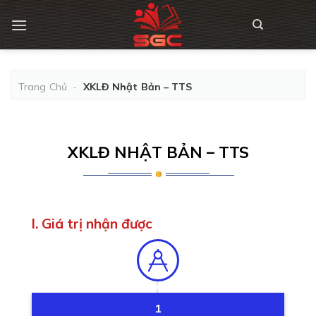
Skip
to
content
Trang Chủ
-
XKLĐ Nhật Bản – TTS
XKLĐ NHẬT BẢN – TTS
I. Giá trị nhận được
1