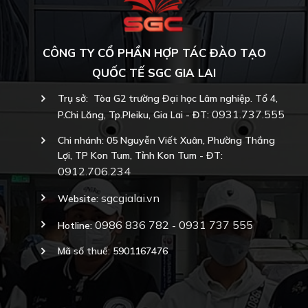
CÔNG TY CỔ PHẦN HỢP TÁC ĐÀO TẠO
QUỐC TẾ SGC GIA LAI
Trụ sở: Tòa G2 trường Đại học Lâm nghiệp. Tổ 4,
0931.737.555
P.Chi Lăng, Tp.Pleiku, Gia Lai - ĐT:
Chi nhánh: 05 Nguyễn Viết Xuân, Phường Thắng
Lợi, TP Kon Tum, Tỉnh Kon Tum - ĐT:
0912.706.234
sgcgialai.vn
Website:
0986 836 782
0931 737 555
Hotline:
-
Mã số thuế: 5901167476